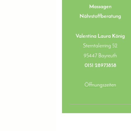
Massagen
Nährstoffberatung
Valentina Laura König
Sterntalerring 52
95447
Bayreuth
0151 28973858
Öffnungszeiten